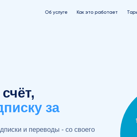
О PayPal
Об услуге
Об услуге
Как это работает
Этапы работы
Тар
счёт,
дписку за
писки и переводы - со своего