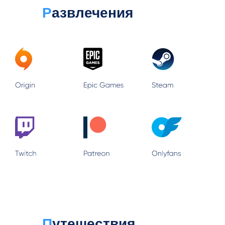
Р
азвлечения
П
утешествия