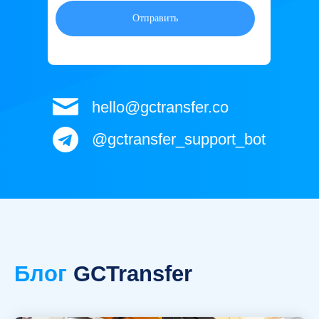
Отправить
hello@gctransfer.co
@gctransfer_support_bot
Блог
GCTransfer