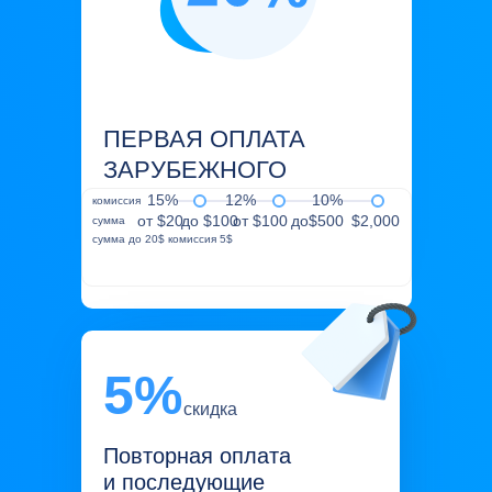
ПЕРВАЯ ОПЛАТА
ЗАРУБЕЖНОГО
СЕРВИСА
15%
12%
10%
комиссия
от $20
до $100
от $100
до$500
$2,000
сумма
сумма до 20$ комиссия 5$
5%
скидка
Повторная оплата
и последующие