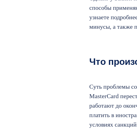
способы применяю
узнаете подробне
минусы, а также п
Что прои
Суть проблемы сос
MasterСard перес
работают до оконч
платить в иностра
условиях санкций