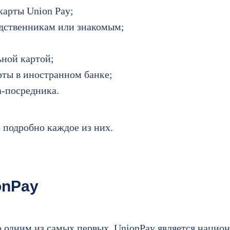
карты Union Pay;
дственникам или знакомым;
ьной картой;
ты в иностранном банке;
-посредника.
 подробно каждое из них.
onPay
 одним из самых первых. UnionPay является нацио