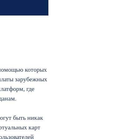
 помощью которых
оплаты зарубежных
платформ, где
данам.
огут быть никак
ртуальных карт
ользователей