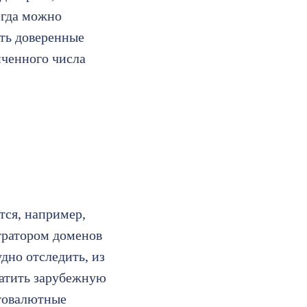
егда можно
сть доверенные
иченного числа
тся, например,
тратором доменов
дно отследить, из
латить зарубежную
птовалютные