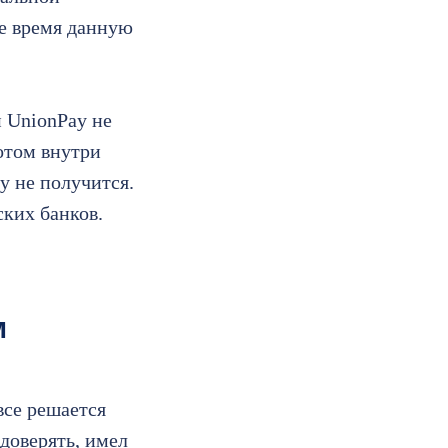
ее время данную
 UnionPay не
ротом внутри
y не получится.
ских банков.
м
все решается
доверять, имел