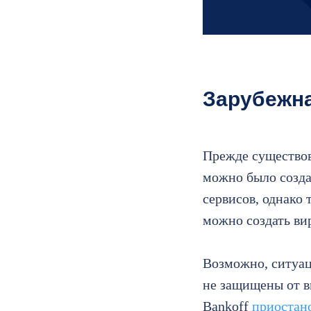
Зарубежна
Прежде существов
можно было созда
сервисов, однако 
можно создать ви
Возможно, ситуац
не защищены от в
Bankoff
приостано