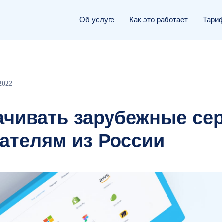
О PayPal
Об услуге
Об услуге
Как это работает
Этапы работы
Тари
2022
ачивать зарубежные се
ателям из России