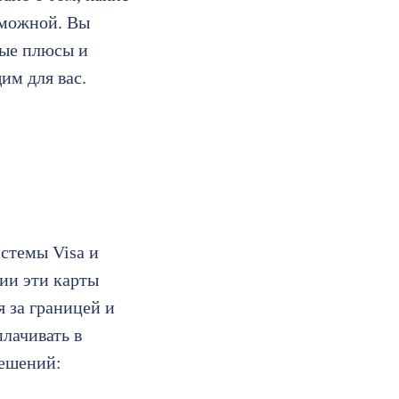
зможной. Вы
ные плюсы и
им для вас.
истемы Visa и
ии эти карты
я за границей и
плачивать в
решений: